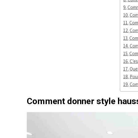
Comm
Comm
Comm
Comm
Comm
Comm
Comm
C’es
Quel
Pour
Comm
Comment donner style haus