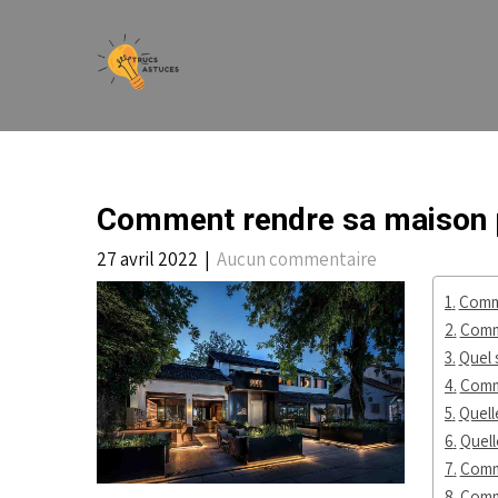
Skip
to
content
Comment rendre sa maison p
27 avril 2022
|
Aucun commentaire
Comme
Comm
Quel 
Comm
Quell
Quell
Comme
Comme