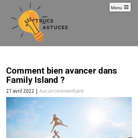
S
Menu
k
i
p
t
o
c
o
n
t
e
Comment bien avancer dans
n
t
Family Island ?
27 avril 2022
|
Aucun commentaire