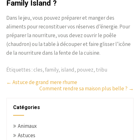
Family Island ?
Dans le jeu, vous pouvez préparer et manger des
aliments pour reconstituer vos réserves d’énergie. Pour
préparer la nourriture, vous devez ouvrir le poêle
(chaudron) ou la table à découper et faire glisser l’icône
de la nourriture dans la fente de la cuisine.
Étiquettes :
cles
,
family
,
island
,
pouvez
,
tribu
P
←
Astuce de grand mere rhume
Comment rendre sa maison plus belle ?
→
o
s
t
Catégories
n
a
Animaux
v
Astuces
i