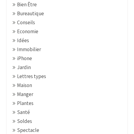
g
Bien Être
a
Bureautique
t
Conseils
i
Economie
o
Idées
n
Immobilier
iPhone
Jardin
Lettres types
Maison
Manger
Plantes
Santé
Soldes
Spectacle