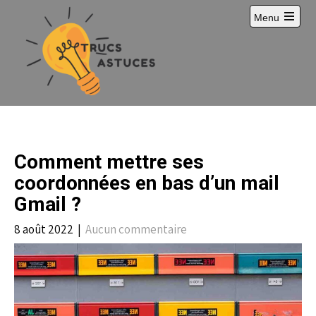
S
Menu
k
i
p
t
o
c
o
n
t
e
Comment mettre ses
n
t
coordonnées en bas d’un mail
Gmail ?
8 août 2022
|
Aucun commentaire