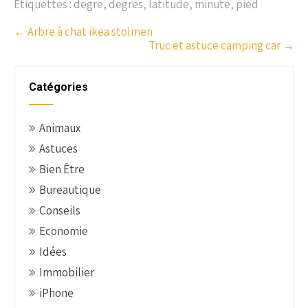
Étiquettes :
degre
,
degres
,
latitude
,
minute
,
pied
P
←
Arbre à chat ikea stolmen
Truc et astuce camping car
→
o
s
t
Catégories
n
a
Animaux
v
Astuces
i
g
Bien Être
a
Bureautique
t
Conseils
i
Economie
o
Idées
n
Immobilier
iPhone