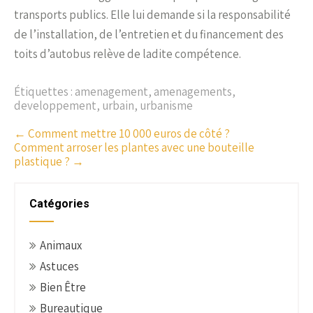
transports publics. Elle lui demande si la responsabilité
de l’installation, de l’entretien et du financement des
toits d’autobus relève de ladite compétence.
Étiquettes :
amenagement
,
amenagements
,
developpement
,
urbain
,
urbanisme
P
←
Comment mettre 10 000 euros de côté ?
Comment arroser les plantes avec une bouteille
o
plastique ?
→
s
t
n
Catégories
a
v
Animaux
i
Astuces
g
Bien Être
a
t
Bureautique