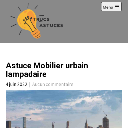
S
Menu
k
i
p
t
o
c
o
n
t
e
Astuce Mobilier urbain
n
t
lampadaire
4 juin 2022
|
Aucun commentaire