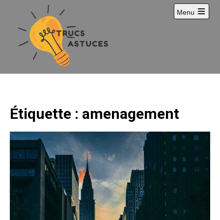
Skip
Menu
to
content
Étiquette :
amenagement