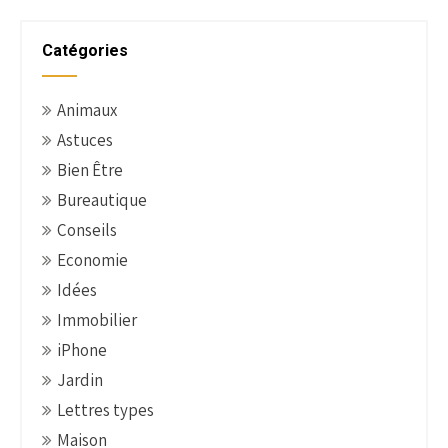
s
t
Catégories
n
a
Animaux
v
Astuces
i
g
Bien Être
a
Bureautique
t
Conseils
i
Economie
o
Idées
n
Immobilier
iPhone
Jardin
Lettres types
Maison