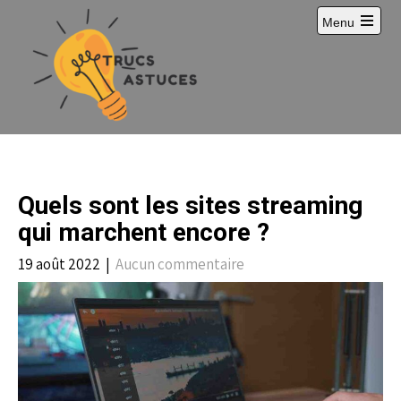
S
Menu
k
i
p
t
o
c
o
n
t
e
Quels sont les sites streaming
n
t
qui marchent encore ?
19 août 2022
|
Aucun commentaire