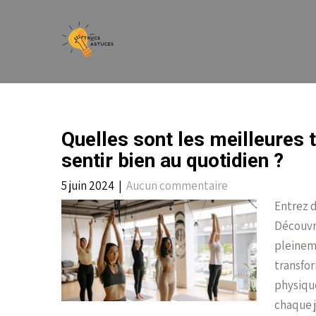
Skip
to
content
Quelles sont les meilleures 
sentir bien au quotidien ?
5 juin 2024
|
Aucun commentaire
Entrez d
Découvr
pleineme
transfor
physique
chaque j