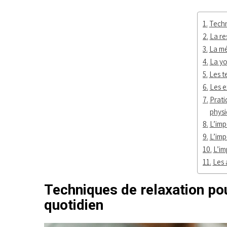
Techn
La re
La mé
La y
Les t
Les e
Prati
phys
L’imp
L’imp
L’im
Les 
Techniques de relaxation pou
quotidien