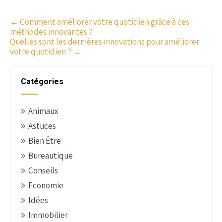
P
←
Comment améliorer votre quotidien grâce à ces
méthodes innovantes ?
o
Quelles sont les dernières innovations pour améliorer
s
votre quotidien ?
→
t
n
Catégories
a
v
i
Animaux
g
Astuces
a
Bien Être
t
Bureautique
i
o
Conseils
n
Economie
Idées
Immobilier