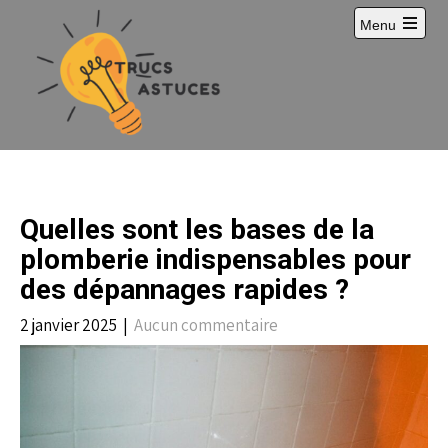
S
Menu
k
i
p
t
o
c
o
n
t
e
Quelles sont les bases de la
n
t
plomberie indispensables pour
des dépannages rapides ?
2 janvier 2025
|
Aucun commentaire