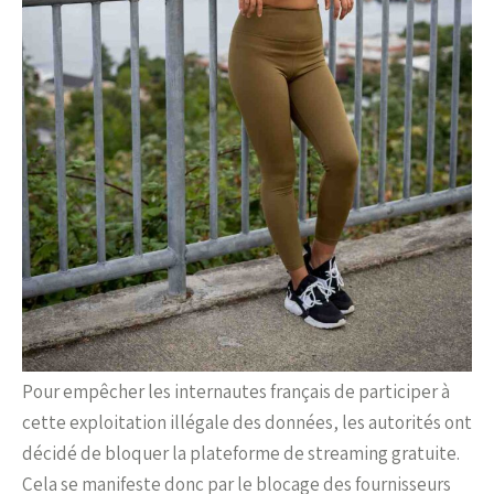
Pour empêcher les internautes français de participer à
cette exploitation illégale des données, les autorités ont
décidé de bloquer la plateforme de streaming gratuite.
Cela se manifeste donc par le blocage des fournisseurs