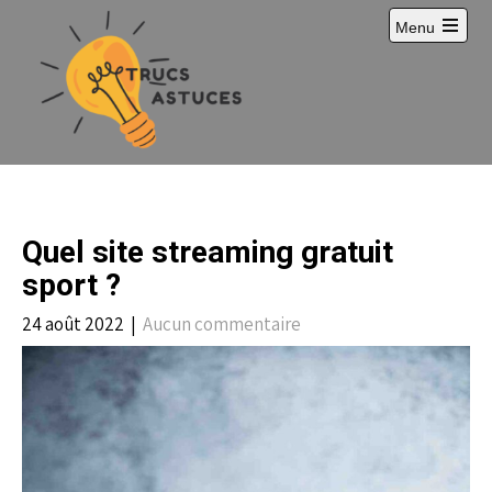
S
Menu
k
i
p
t
o
c
o
n
t
e
Quel site streaming gratuit
n
t
sport ?
24 août 2022
|
Aucun commentaire