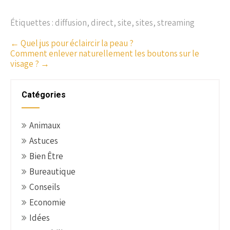
Étiquettes :
diffusion
,
direct
,
site
,
sites
,
streaming
P
←
Quel jus pour éclaircir la peau ?
Comment enlever naturellement les boutons sur le
o
visage ?
→
s
t
n
Catégories
a
v
Animaux
i
Astuces
g
Bien Être
a
t
Bureautique
i
Conseils
o
Economie
n
Idées