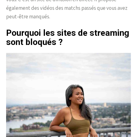
également des vidéos des matchs passés que vous avez
peut-être manqués.
Pourquoi les sites de streaming
sont bloqués ?