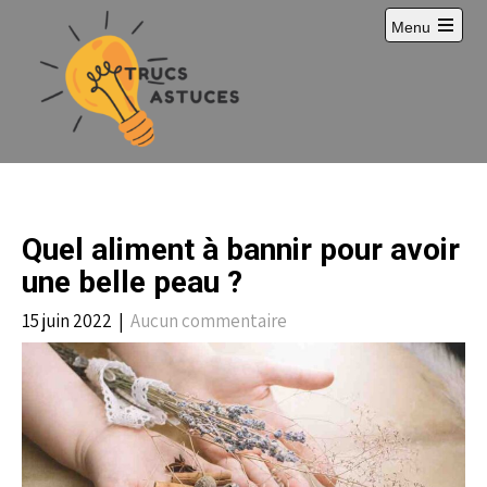
S
Menu
k
i
p
t
o
c
o
n
t
e
Quel aliment à bannir pour avoir
n
t
une belle peau ?
15 juin 2022
|
Aucun commentaire