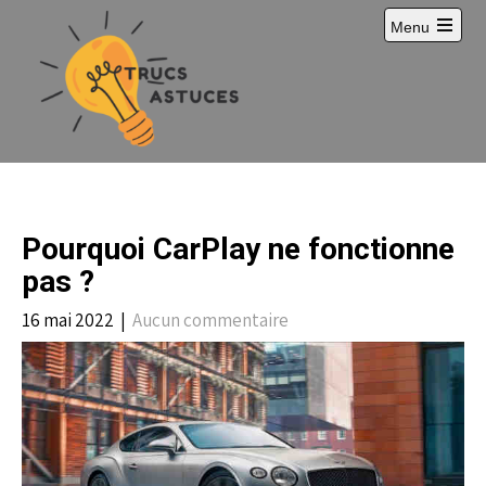
S
Menu
k
i
p
t
o
c
o
n
t
e
Pourquoi CarPlay ne fonctionne
n
t
pas ?
16 mai 2022
|
Aucun commentaire