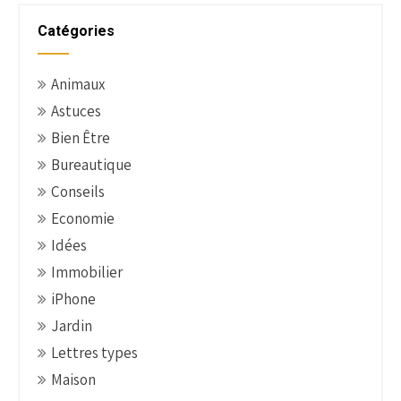
t
n
Catégories
a
v
Animaux
i
Astuces
g
Bien Être
a
t
Bureautique
i
Conseils
o
Economie
n
Idées
Immobilier
iPhone
Jardin
Lettres types
Maison