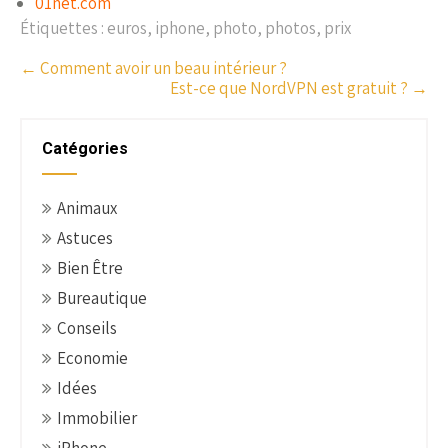
01net.com
Étiquettes :
euros
,
iphone
,
photo
,
photos
,
prix
P
←
Comment avoir un beau intérieur ?
Est-ce que NordVPN est gratuit ?
→
o
s
t
Catégories
n
a
Animaux
v
Astuces
i
g
Bien Être
a
Bureautique
t
Conseils
i
Economie
o
Idées
n
Immobilier
iPhone