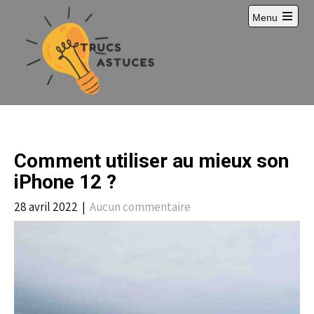
S
Menu
k
i
p
t
o
c
o
n
t
e
Comment utiliser au mieux son
n
t
iPhone 12 ?
28 avril 2022
|
Aucun commentaire