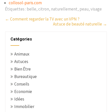
collosol-paris.com
Étiquettes :
belle
,
citron
,
naturellement
,
peau
,
visage
P
←
Comment regarder la TV avec un VPN ?
Astuce de beauté naturelle
→
o
s
t
Catégories
n
a
Animaux
v
Astuces
i
g
Bien Être
a
Bureautique
t
Conseils
i
Economie
o
Idées
n
Immobilier