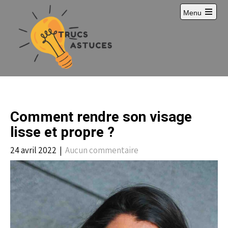
S
Menu
k
i
p
t
o
c
o
n
t
e
Comment rendre son visage
n
t
lisse et propre ?
24 avril 2022
|
Aucun commentaire