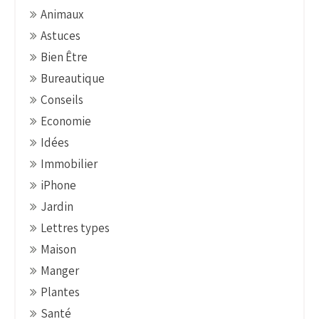
a
Animaux
v
Astuces
i
g
Bien Être
a
Bureautique
t
Conseils
i
Economie
o
Idées
n
Immobilier
iPhone
Jardin
Lettres types
Maison
Manger
Plantes
Santé