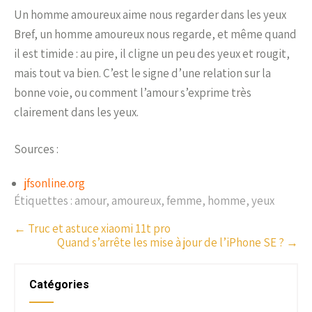
Un homme amoureux aime nous regarder dans les yeux
Bref, un homme amoureux nous regarde, et même quand
il est timide : au pire, il cligne un peu des yeux et rougit,
mais tout va bien. C’est le signe d’une relation sur la
bonne voie, ou comment l’amour s’exprime très
clairement dans les yeux.
Sources :
jfsonline.org
Étiquettes :
amour
,
amoureux
,
femme
,
homme
,
yeux
P
←
Truc et astuce xiaomi 11t pro
Quand s’arrête les mise à jour de l’iPhone SE ?
→
o
s
t
Catégories
n