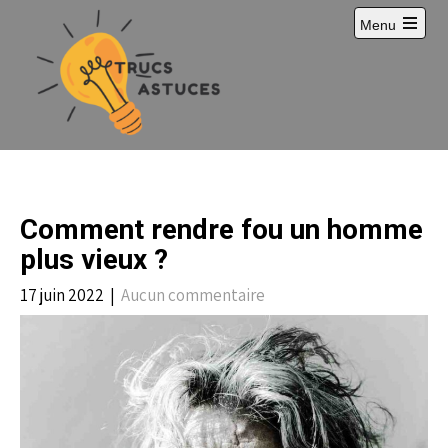
S
Menu
k
i
p
t
o
c
o
n
t
e
Comment rendre fou un homme
n
t
plus vieux ?
17 juin 2022
|
Aucun commentaire