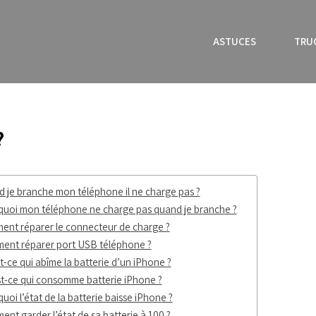
ASTUCES
TRU
?
 je branche mon téléphone il ne charge pas ?
uoi mon téléphone ne charge pas quand je branche ?
nt réparer le connecteur de charge ?
ent réparer port USB téléphone ?
t-ce qui abîme la batterie d’un iPhone ?
t-ce qui consomme batterie iPhone ?
uoi l’état de la batterie baisse iPhone ?
nt garder l’état de sa batterie à 100 ?