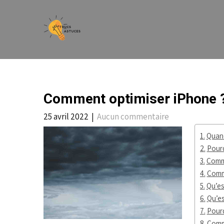
Skip
to
content
Comment optimiser iPhone 
25 avril 2022
|
Aucun commentaire
Quand
Pourq
Comme
Comm
Qu’es
Qu’es
Pourq
Comme