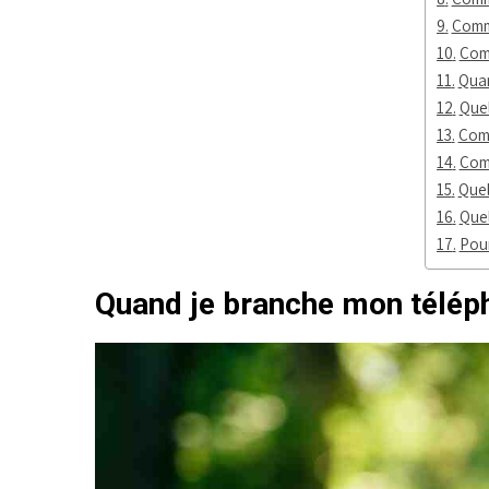
Comm
Comm
Quan
Quel
Comm
Comm
Quel
Quel
Pour
Quand je branche mon téléph