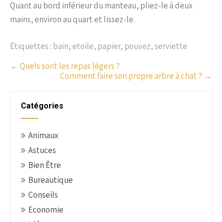
Quant au bord inférieur du manteau, pliez-le à deux
mains, environ au quart et lissez-le.
Étiquettes :
bain
,
etoile
,
papier
,
pouvez
,
serviette
P
←
Quels sont les repas légers ?
Comment faire son propre arbre à chat ?
→
o
s
t
Catégories
n
a
Animaux
v
Astuces
i
g
Bien Être
a
Bureautique
t
Conseils
i
Economie
o