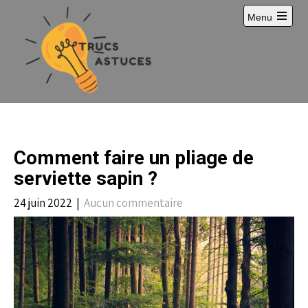
S
Menu
k
i
p
t
o
c
o
n
t
e
Comment faire un pliage de
n
t
serviette sapin ?
24 juin 2022
|
Aucun commentaire