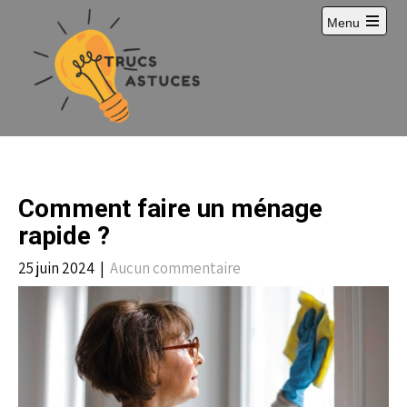
S
Menu
k
i
p
t
o
c
o
n
t
e
Comment faire un ménage
n
t
rapide ?
25 juin 2024
|
Aucun commentaire