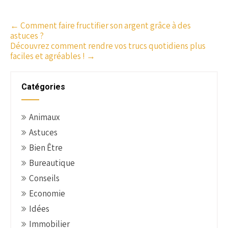
P
←
Comment faire fructifier son argent grâce à des
astuces ?
o
Découvrez comment rendre vos trucs quotidiens plus
s
faciles et agréables !
→
t
n
Catégories
a
v
i
Animaux
g
Astuces
a
Bien Être
t
Bureautique
i
o
Conseils
n
Economie
Idées
Immobilier