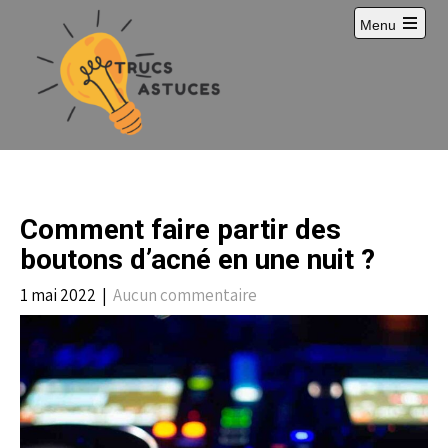
S
Menu
k
i
p
t
o
c
o
n
t
e
Comment faire partir des
n
t
boutons d’acné en une nuit ?
1 mai 2022
|
Aucun commentaire