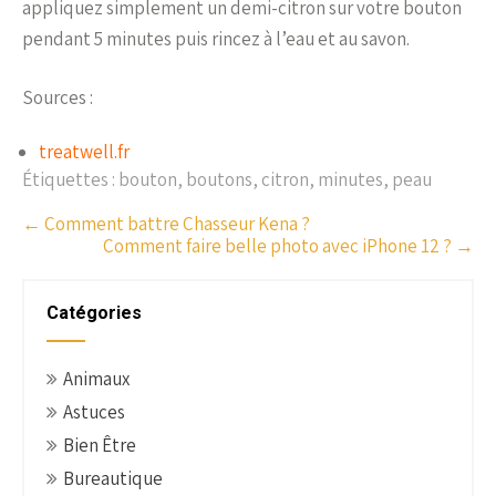
appliquez simplement un demi-citron sur votre bouton
pendant 5 minutes puis rincez à l’eau et au savon.
Sources :
treatwell.fr
Étiquettes :
bouton
,
boutons
,
citron
,
minutes
,
peau
P
←
Comment battre Chasseur Kena ?
Comment faire belle photo avec iPhone 12 ?
→
o
s
t
Catégories
n
a
Animaux
v
Astuces
i
g
Bien Être
a
Bureautique