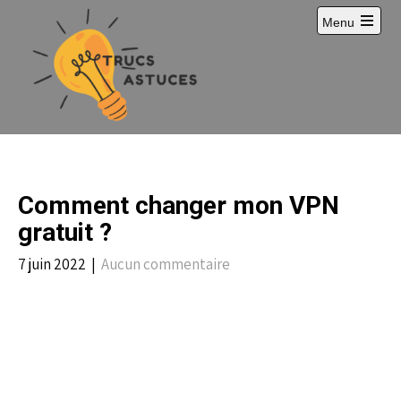
S
Menu
k
i
p
t
o
c
o
n
t
e
Comment changer mon VPN
n
t
gratuit ?
7 juin 2022
|
Aucun commentaire