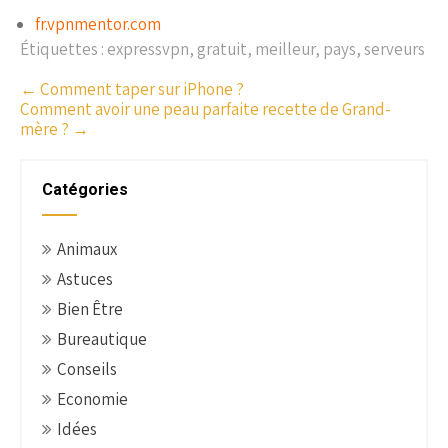
fr.vpnmentor.com
Étiquettes :
expressvpn
,
gratuit
,
meilleur
,
pays
,
serveurs
P
←
Comment taper sur iPhone ?
Comment avoir une peau parfaite recette de Grand-
o
mère ?
→
s
t
n
Catégories
a
v
Animaux
i
Astuces
g
Bien Être
a
t
Bureautique
i
Conseils
o
Economie
n
Idées