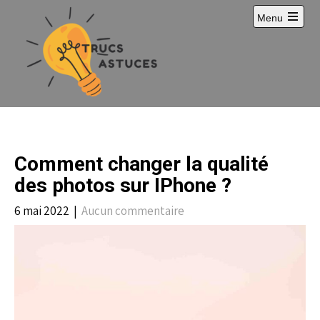
S
Menu
k
i
p
t
o
c
o
n
t
e
Comment changer la qualité
n
t
des photos sur IPhone ?
6 mai 2022
|
Aucun commentaire