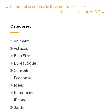
P
←
Comment accéder à la location-accession ?
Quand activer un VPN ?
→
o
s
t
Catégories
n
a
Animaux
v
Astuces
i
g
Bien Être
a
Bureautique
t
Conseils
i
Economie
o
Idées
n
Immobilier
iPhone
Jardin