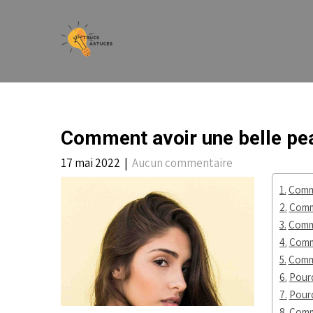
Skip
to
content
Comment avoir une belle pea
17 mai 2022
|
Aucun commentaire
Comme
Comme
Comme
Comme
Comme
Pourq
Pourq
Comme