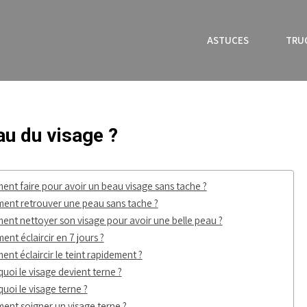
ASTUCES
TRU
u du visage ?
nt faire pour avoir un beau visage sans tache ?
nt retrouver une peau sans tache ?
nt nettoyer son visage pour avoir une belle peau ?
nt éclaircir en 7 jours ?
nt éclaircir le teint rapidement ?
uoi le visage devient terne ?
uoi le visage terne ?
nt soigner un visage terne ?