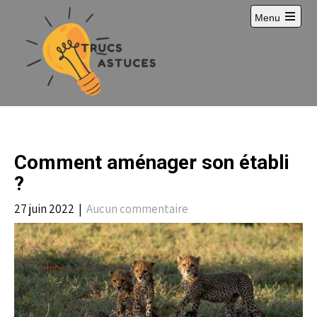
S
Menu
k
i
p
t
o
c
o
n
t
e
Comment aménager son établi
n
t
?
27 juin 2022
|
Aucun commentaire