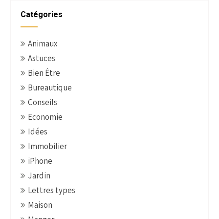
s
t
Catégories
n
a
Animaux
v
Astuces
i
g
Bien Être
a
Bureautique
t
Conseils
i
Economie
o
Idées
n
Immobilier
iPhone
Jardin
Lettres types
Maison