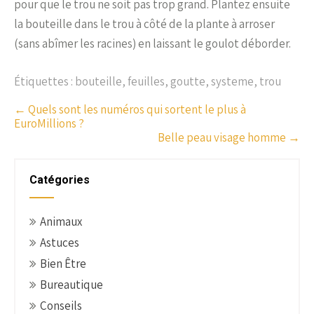
pour que le trou ne soit pas trop grand. Plantez ensuite
la bouteille dans le trou à côté de la plante à arroser
(sans abîmer les racines) en laissant le goulot déborder.
Étiquettes :
bouteille
,
feuilles
,
goutte
,
systeme
,
trou
P
←
Quels sont les numéros qui sortent le plus à
EuroMillions ?
o
Belle peau visage homme
→
s
t
n
Catégories
a
v
Animaux
i
Astuces
g
Bien Être
a
t
Bureautique
i
Conseils