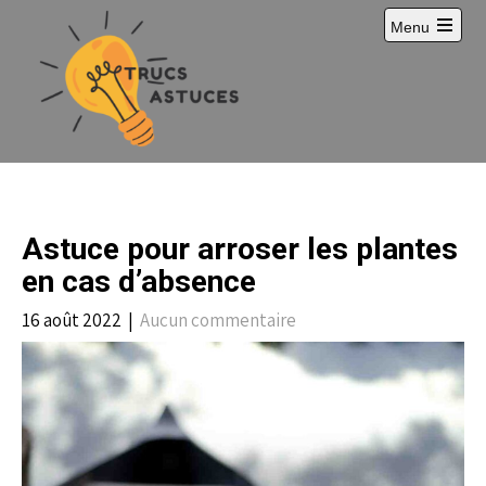
S
Menu
k
i
p
t
o
c
o
n
t
e
Astuce pour arroser les plantes
n
t
en cas d’absence
16 août 2022
|
Aucun commentaire