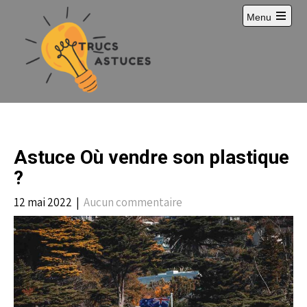
S
Menu
k
i
p
t
o
c
o
n
t
e
Astuce Où vendre son plastique
n
t
?
12 mai 2022
|
Aucun commentaire