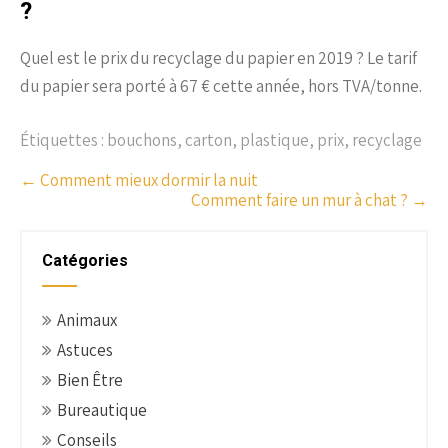
?
Quel est le prix du recyclage du papier en 2019 ? Le tarif
du papier sera porté à 67 € cette année, hors TVA/tonne.
Étiquettes :
bouchons
,
carton
,
plastique
,
prix
,
recyclage
P
←
Comment mieux dormir la nuit
Comment faire un mur à chat ?
→
o
s
t
Catégories
n
a
Animaux
v
Astuces
i
g
Bien Être
a
Bureautique
t
Conseils