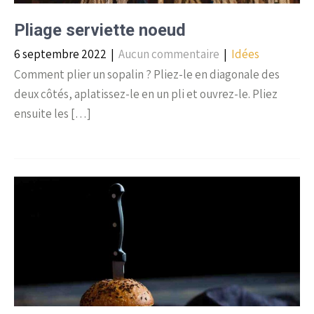
Pliage serviette noeud
6 septembre 2022
|
Aucun commentaire
|
Idées
Comment plier un sopalin ? Pliez-le en diagonale des
deux côtés, aplatissez-le en un pli et ouvrez-le. Pliez
ensuite les […]