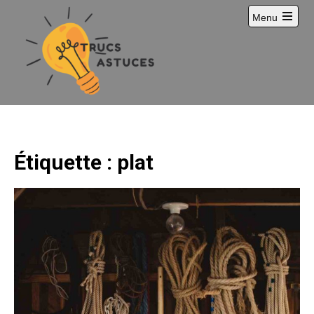
Skip
Menu
to
content
Étiquette :
plat