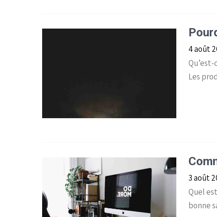
Pourq
4 août 
Qu’est-c
Les prod
Comme
3 août 
Quel est
bonne s