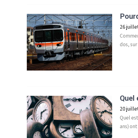
Pourq
26 juill
Comment
dos, sur
Quel 
20 juill
Quel es
ans) ont