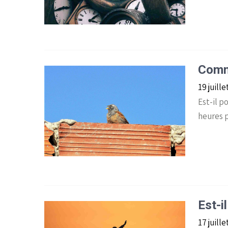
Comme
19 juill
Est-il p
heures p
Est-i
17 juill