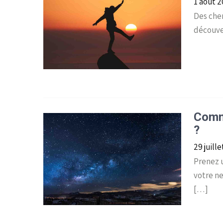
1 août 
Des cher
découve
Comme
?
29 juill
Prenez u
votre ne
[…]