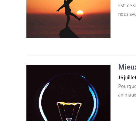
Est-ce s
nous av
Mieux
16 juill
Pourquoi
animaux 