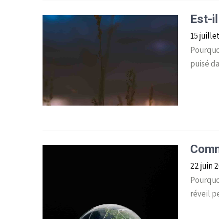
Est-i
15 juill
Pourquoi
puisé da
Comme
22 juin 
Pourquoi
réveil 